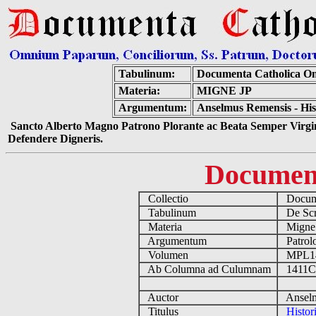
Tabulinum:
Documenta Catholica O
Materia:
MIGNE JP
Argumentum:
Anselmus Remensis - Hist
Sancto Alberto Magno Patrono Plorante ac Beata Semper Virgin
Defendere Digneris.
Documen
Collectio
Docume
Tabulinum
De Scri
Materia
Migne
Argumentum
Patrolo
Volumen
MPL1
Ab Columna ad Culumnam
1411C 
Auctor
Anselm
Titulus
Histor