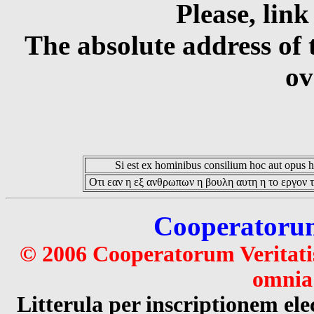
Please, link
The absolute address of 
ov
Si est ex hominibus consilium hoc aut opus hoc
Οτι εαν η εξ ανθρωπων η βουλη αυτη η το εργον τ
Cooperatorum 
© 2006 Cooperatorum Veritatis
omnia 
Litterula per inscriptionem 