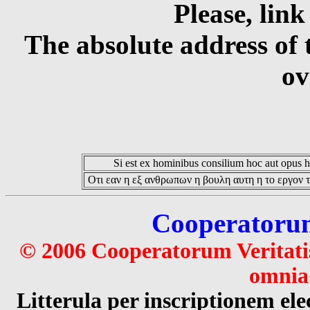
Please, link
The absolute address of 
ov
Si est ex hominibus consilium hoc aut opus hoc
Οτι εαν η εξ ανθρωπων η βουλη αυτη η το εργον τ
Cooperatorum 
© 2006 Cooperatorum Veritatis
omnia 
Litterula per inscriptionem 