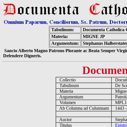
Tabulinum:
Documenta Catholica
Materia:
MIGNE JP
Argumentum:
Stephanus Halberstate
Sancto Alberto Magno Patrono Plorante ac Beata Semper Virgin
Defendere Digneris.
Documen
Collectio
Docume
Tabulinum
De Scri
Materia
Migne
Argumentum
Patrolo
Volumen
MPL1
Ab Columna ad Culumnam
1443 -
Auctor
Stephan
Titulus
Episto