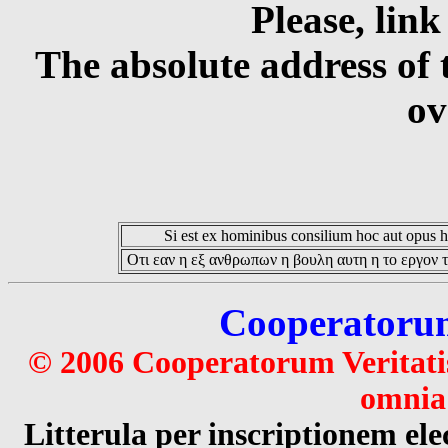
Please, link
The absolute address of 
ov
Si est ex hominibus consilium hoc aut opus hoc
Οτι εαν η εξ ανθρωπων η βουλη αυτη η το εργον τ
Cooperatorum 
© 2006 Cooperatorum Veritatis
omnia 
Litterula per inscriptionem 