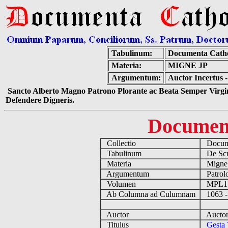
Tabulinum:
Documenta Cath
Materia:
MIGNE JP
Argumentum:
Auctor Incertus 
Sancto Alberto Magno Patrono Plorante ac Beata Semper Virgin
Defendere Digneris.
Documen
Collectio
Docume
Tabulinum
De Scri
Materia
Migne
Argumentum
Patrolo
Volumen
MPL1
Ab Columna ad Culumnam
1063 -
Auctor
Auctor 
Titulus
Gesta 