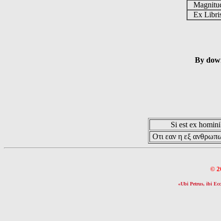
Magnit
Ex Libr
By down
Si est ex hominib
Οτι εαν η εξ ανθρωπω
© 2
«Ubi Petrus, ibi Ecc