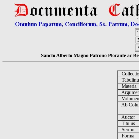
Sancto Alberto Magno Patrono Plorante ac Bea
Collecti
Tabulin
Materia
Argume
Volume
Ab Colu
Auctor
Titulus
Sermo
Forma