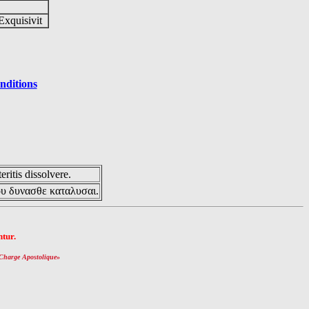
Exquisivit
nditions
eritis dissolvere.
ου δυνασθε καταλυσαι.
tur.
Charge Apostolique
»