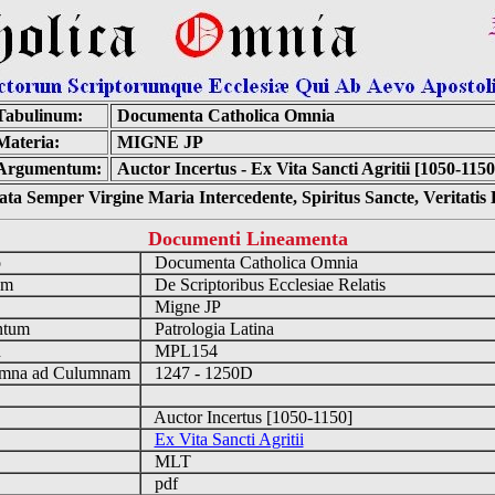
Tabulinum:
Documenta Catholica Omnia
Materia:
MIGNE JP
Argumentum:
Auctor Incertus - Ex Vita Sancti Agritii [1050-1150
ta Semper Virgine Maria Intercedente, Spiritus Sancte, Veritati
Documenti Lineamenta
o
Documenta Catholica Omnia
um
De Scriptoribus Ecclesiae Relatis
Migne JP
ntum
Patrologia Latina
n
MPL154
mna ad Culumnam
1247 - 1250D
Auctor Incertus [1050-1150]
Ex Vita Sancti Agritii
MLT
pdf