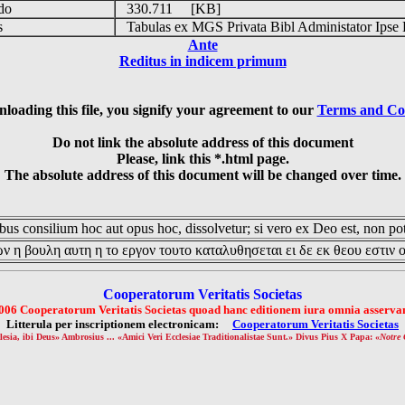
udo
330.711 [KB]
is
Tabulas ex MGS Privata Bibl Administator Ipse 
Ante
Reditus in indicem primum
loading this file, you signify your agreement to our
Terms and Co
Do not link the absolute address of this document
Please, link this *.html page.
The absolute address of this document will be changed over time.
us consilium hoc aut opus hoc, dissolvetur; si vero ex Deo est, non pot
ν η βουλη αυτη η το εργον τουτο καταλυθησεται ει δε εκ θεου εστιν 
Cooperatorum Veritatis Societas
006 Cooperatorum Veritatis Societas quoad hanc editionem iura omnia asservan
Litterula per inscriptionem electronicam:
Cooperatorum Veritatis Societas
lesia, ibi Deus» Ambrosius ... «Amici Veri Ecclesiae Traditionalistae Sunt.» Divus Pius X Papa: «
Notre 