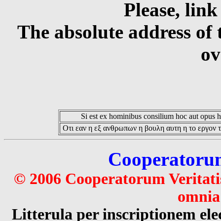
Please, link
The absolute address of 
ov
Si est ex hominibus consilium hoc aut opus hoc
Οτι εαν η εξ ανθρωπων η βουλη αυτη η το εργον τ
Cooperatorum 
© 2006 Cooperatorum Veritatis
omnia 
Litterula per inscriptionem 