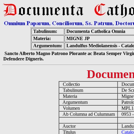
Tabulinum:
Documenta Catholica Omnia
Materia:
MIGNE JP
Argumentum:
Landulfus Mediolanensis - Catal
Sancto Alberto Magno Patrono Plorante ac Beata Semper Virgin
Defendere Digneris.
Documen
Collectio
Docume
Tabulinum
De Scri
Materia
Migne
Argumentum
Patrolo
Volumen
MPL1
Ab Columna ad Culumnam
0953 -
Auctor
Landulf
Titulus
Catalo