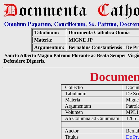
Tabulinum:
Documenta Catholica Omnia
Materia:
MIGNE JP
Argumentum:
Bernaldus Constantiensis - De Pr
Sancto Alberto Magno Patrono Plorante ac Beata Semper Virgin
Defendere Digneris.
Documen
Collectio
Docume
Tabulinum
De Scri
Materia
Migne
Argumentum
Patrolo
Volumen
MPL1
Ab Columna ad Culumnam
1265 -
Auctor
Bernald
Titulus
De Pru