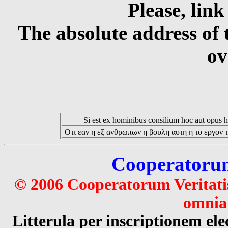
Please, link
The absolute address of 
ov
Si est ex hominibus consilium hoc aut opus hoc
Οτι εαν η εξ ανθρωπων η βουλη αυτη η το εργον τ
Cooperatorum 
© 2006 Cooperatorum Veritatis
omnia 
Litterula per inscriptionem 