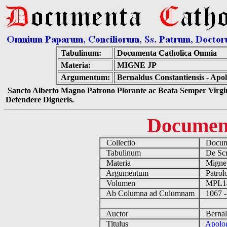
Tabulinum:
Documenta Catholica Omnia
Materia:
MIGNE JP
Argumentum:
Bernaldus Constantiensis - Apo
Sancto Alberto Magno Patrono Plorante ac Beata Semper Virgin
Defendere Digneris.
Documen
Collectio
Docume
Tabulinum
De Scri
Materia
Migne
Argumentum
Patrolo
Volumen
MPL1
Ab Columna ad Culumnam
1067 -
Auctor
Bernald
Titulus
Apolog