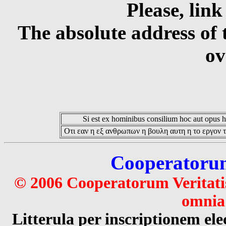
Please, link
The absolute address of 
ov
Si est ex hominibus consilium hoc aut opus hoc
Οτι εαν η εξ ανθρωπων η βουλη αυτη η το εργον τ
Cooperatorum 
© 2006 Cooperatorum Veritatis
omnia 
Litterula per inscriptionem 