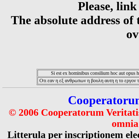
Please, link
The absolute address of 
ov
Si est ex hominibus consilium hoc aut opus hoc
Οτι εαν η εξ ανθρωπων η βουλη αυτη η το εργον τ
Cooperatorum 
© 2006 Cooperatorum Veritatis
omnia 
Litterula per inscriptionem 