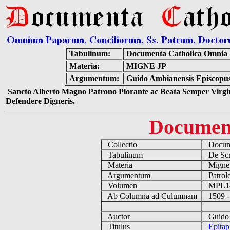
Tabulinum:
Documenta Catholica Omnia
Materia:
MIGNE JP
Argumentum:
Guido Ambianensis Episcopus 
Sancto Alberto Magno Patrono Plorante ac Beata Semper Virgin
Defendere Digneris.
Documen
Collectio
Docume
Tabulinum
De Scri
Materia
Migne
Argumentum
Patrolo
Volumen
MPL1
Ab Columna ad Culumnam
1509 -
Auctor
Guido A
Titulus
Epitap