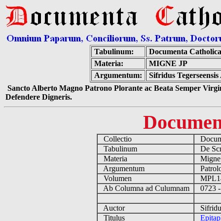
Tabulinum:
Documenta Catholic
Materia:
MIGNE JP
Argumentum:
Sifridus Tegerseensi
Sancto Alberto Magno Patrono Plorante ac Beata Semper Virgin
Defendere Digneris.
Documen
Collectio
Docume
Tabulinum
De Scri
Materia
Migne
Argumentum
Patrolo
Volumen
MPL1
Ab Columna ad Culumnam
0723 -
Auctor
Sifridu
Titulus
Epitap