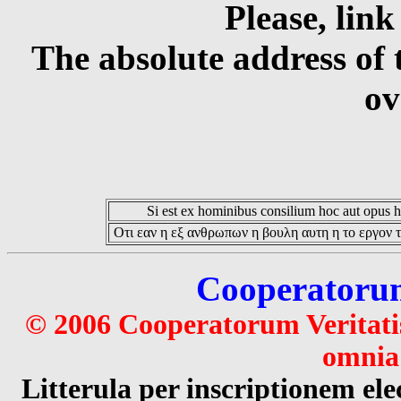
Please, link
The absolute address of 
ov
Si est ex hominibus consilium hoc aut opus hoc
Οτι εαν η εξ ανθρωπων η βουλη αυτη η το εργον τ
Cooperatorum 
© 2006 Cooperatorum Veritatis
omnia 
Litterula per inscriptionem 