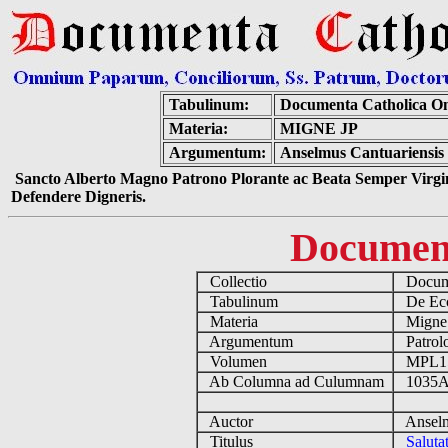
Tabulinum:
Documenta Catholica O
Materia:
MIGNE JP
Argumentum:
Anselmus Cantuariensis
Sancto Alberto Magno Patrono Plorante ac Beata Semper Virgin
Defendere Digneris.
Documen
Collectio
Docume
Tabulinum
De Eccl
Materia
Migne
Argumentum
Patrolo
Volumen
MPL1
Ab Columna ad Culumnam
1035A
Auctor
Anselmu
Titulus
Salut