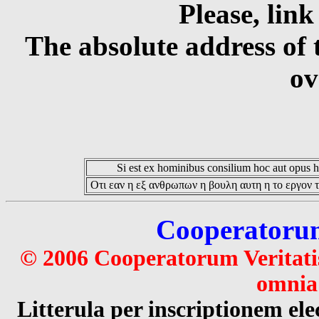
Please, link
The absolute address of 
ov
Si est ex hominibus consilium hoc aut opus hoc
Οτι εαν η εξ ανθρωπων η βουλη αυτη η το εργον τ
Cooperatorum 
© 2006 Cooperatorum Veritatis
omnia 
Litterula per inscriptionem 