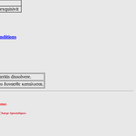
 exquisivit
nditions
eritis dissolvere.
ου δυνασθε καταλυσαι.
tur.
Charge Apostolique
»