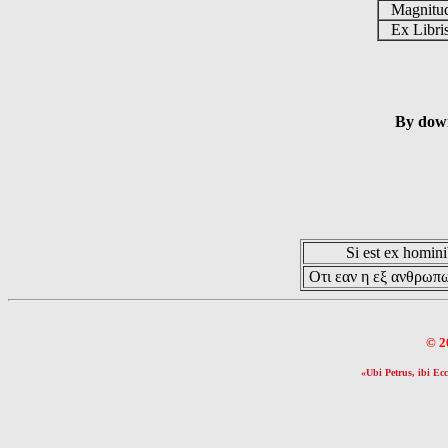
Magnit
Ex Libr
By down
Si est ex hominib
Οτι εαν η εξ ανθρωπω
© 2
«Ubi Petrus, ibi Ecc