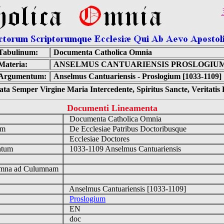
Tabulinum:
Documenta Catholica Omnia
Materia:
ANSELMUS CANTUARIENSIS PROSLOGIU
Argumentum:
Anselmus Cantuariensis - Proslogium [1033-1109]
ta Semper Virgine Maria Intercedente, Spiritus Sancte, Veritati
Documenti Lineamenta
o
Documenta Catholica Omnia
um
De Ecclesiae Patribus Doctoribusque
Ecclesiae Doctores
ntum
1033-1109 Anselmus Cantuariensis
n
mna ad Culumnam
Anselmus Cantuariensis [1033-1109]
Proslogium
EN
doc