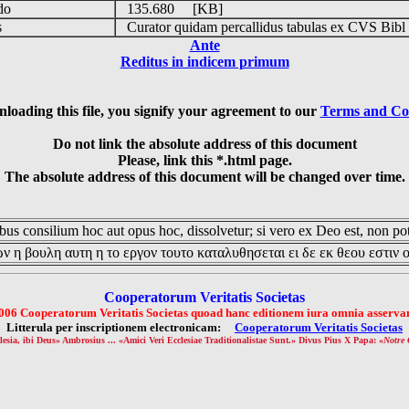
udo
135.680 [KB]
is
Curator quidam percallidus tabulas ex CVS Bibl
Ante
Reditus in indicem primum
loading this file, you signify your agreement to our
Terms and Co
Do not link the absolute address of this document
Please, link this *.html page.
The absolute address of this document will be changed over time.
us consilium hoc aut opus hoc, dissolvetur; si vero ex Deo est, non pot
ν η βουλη αυτη η το εργον τουτο καταλυθησεται ει δε εκ θεου εστιν 
Cooperatorum Veritatis Societas
006 Cooperatorum Veritatis Societas quoad hanc editionem iura omnia asservan
Litterula per inscriptionem electronicam:
Cooperatorum Veritatis Societas
lesia, ibi Deus» Ambrosius ... «Amici Veri Ecclesiae Traditionalistae Sunt.» Divus Pius X Papa: «
Notre 