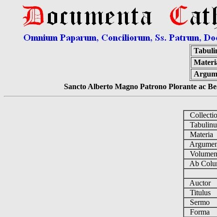
Tabuli
Materi
Argum
Sancto Alberto Magno Patrono Plorante ac Bea
Collecti
Tabulin
Materia
Argume
Volume
Ab Colu
Auctor
Titulus
Sermo
Forma