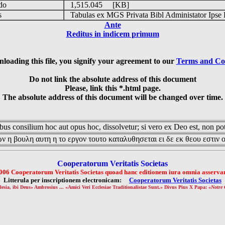
udo
1,515.045 [KB]
is
Tabulas ex MGS Privata Bibl Administator Ipse 
Ante
Reditus in indicem primum
loading this file, you signify your agreement to our
Terms and Co
Do not link the absolute address of this document
Please, link this *.html page.
The absolute address of this document will be changed over time.
us consilium hoc aut opus hoc, dissolvetur; si vero ex Deo est, non pot
ν η βουλη αυτη η το εργον τουτο καταλυθησεται ει δε εκ θεου εστιν 
Cooperatorum Veritatis Societas
006 Cooperatorum Veritatis Societas quoad hanc editionem iura omnia asservan
Litterula per inscriptionem electronicam:
Cooperatorum Veritatis Societas
lesia, ibi Deus» Ambrosius ... «Amici Veri Ecclesiae Traditionalistae Sunt.» Divus Pius X Papa: «
Notre 