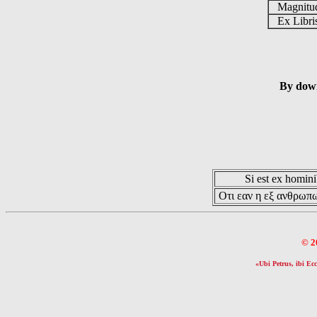
Magnit
Ex Libr
By down
Si est ex hominib
Οτι εαν η εξ ανθρωπω
© 2
«Ubi Petrus, ibi Ecc