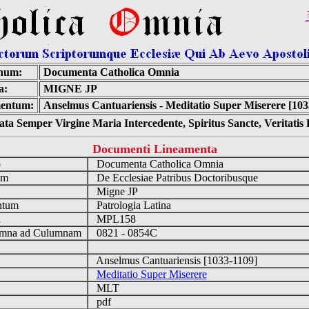
num:
Documenta Catholica Omnia
a:
MIGNE JP
entum:
Anselmus Cantuariensis - Meditatio Super Miserere [103
ta Semper Virgine Maria Intercedente, Spiritus Sancte, Veritati
Documenti Lineamenta
o
Documenta Catholica Omnia
um
De Ecclesiae Patribus Doctoribusque
Migne JP
ntum
Patrologia Latina
n
MPL158
mna ad Culumnam
0821 - 0854C
Anselmus Cantuariensis [1033-1109]
Meditatio Super Miserere
MLT
pdf