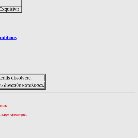
Exquisivit
nditions
eritis dissolvere.
ου δυνασθε καταλυσαι.
tur.
Charge Apostolique
»