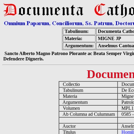
Tabulinum:
Documenta Catho
Materia:
MIGNE JP
Argumentum:
Anselmus Cantuari
Sancto Alberto Magno Patrono Plorante ac Beata Semper Virgin
Defendere Digneris.
Documen
Collectio
Docume
Tabulinum
De Eccl
Materia
Migne
Argumentum
Patrolo
Volumen
MPL1
Ab Columna ad Culumnam
0585 -
Auctor
Anselmu
Titulus
Homili