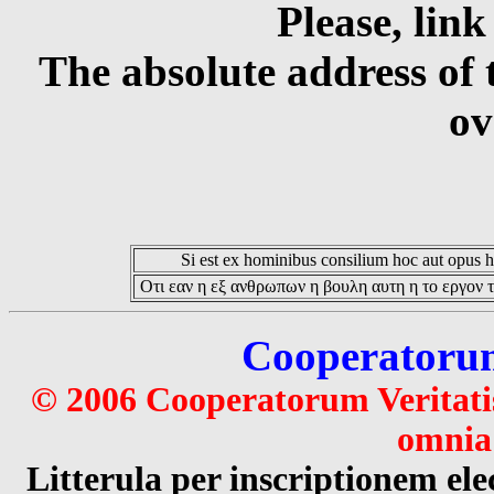
Please, link
The absolute address of 
ov
Si est ex hominibus consilium hoc aut opus hoc
Οτι εαν η εξ ανθρωπων η βουλη αυτη η το εργον τ
Cooperatorum 
© 2006 Cooperatorum Veritatis
omnia 
Litterula per inscriptionem 