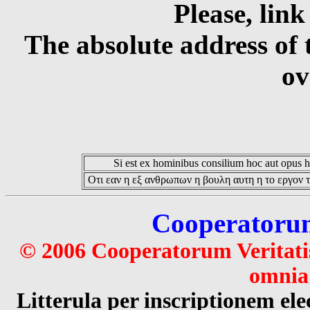
Please, link
The absolute address of 
ov
Si est ex hominibus consilium hoc aut opus hoc
Οτι εαν η εξ ανθρωπων η βουλη αυτη η το εργον τ
Cooperatorum 
© 2006 Cooperatorum Veritatis
omnia 
Litterula per inscriptionem 