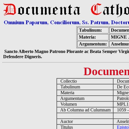
Tabulinum:
Documen
Materia:
MIGNE 
Argumentum:
Anselmus 
Sancto Alberto Magno Patrono Plorante ac Beata Semper Virgin
Defendere Digneris.
Documen
Collectio
Docume
Tabulinum
De Eccl
Materia
Migne
Argumentum
Patrolo
Volumen
MPL1
Ab Columna ad Culumnam
1059 -
Auctor
Anselmu
Titulus
Episto