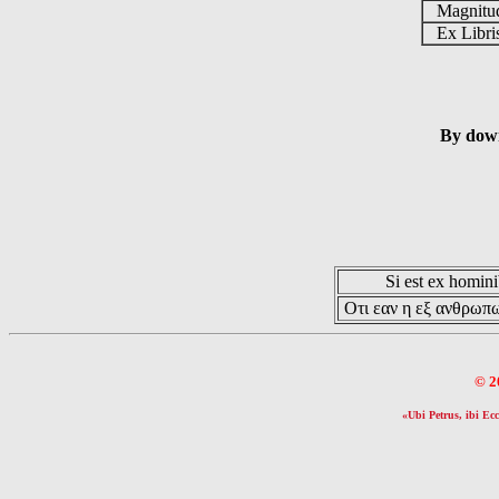
Magnit
Ex Libr
By down
Si est ex hominib
Οτι εαν η εξ ανθρωπω
© 2
«Ubi Petrus, ibi Ecc