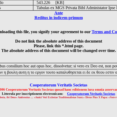
udo
543.226 [KB]
is
Tabulas ex MGS Privata Bibl Administator Ipse 
Ante
Reditus in indicem primum
loading this file, you signify your agreement to our
Terms and Co
Do not link the absolute address of this document
Please, link this *.html page.
The absolute address of this document will be changed over time.
us consilium hoc aut opus hoc, dissolvetur; si vero ex Deo est, non pot
ν η βουλη αυτη η το εργον τουτο καταλυθησεται ει δε εκ θεου εστιν 
Cooperatorum Veritatis Societas
006 Cooperatorum Veritatis Societas quoad hanc editionem iura omnia asservan
Litterula per inscriptionem electronicam:
Cooperatorum Veritatis Societas
lesia, ibi Deus» Ambrosius ... «Amici Veri Ecclesiae Traditionalistae Sunt.» Divus Pius X Papa: «
Notre 