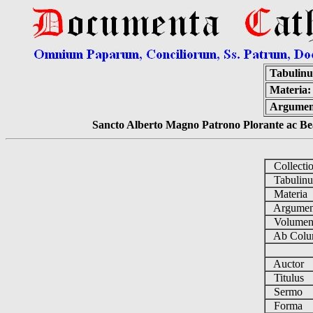
Tabulin
Materia:
Argumen
Sancto Alberto Magno Patrono Plorante ac Bea
Collecti
Tabulin
Materia
Argume
Volume
Ab Colu
Auctor
Titulus
Sermo
Forma