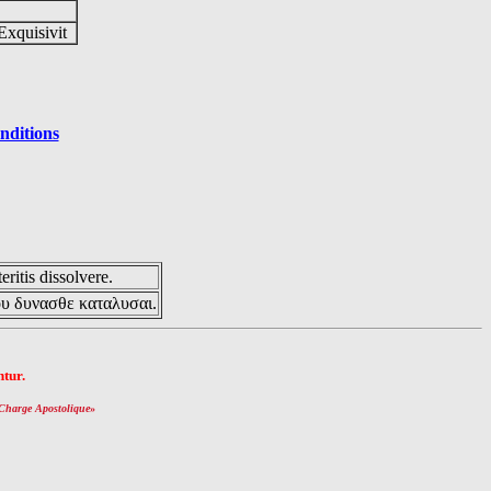
Exquisivit
nditions
eritis dissolvere.
ου δυνασθε καταλυσαι.
tur.
Charge Apostolique
»