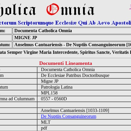
um:
Documenta Catholica Omnia
MIGNE JP
tum:
Anselmus Cantuariensis - De Nuptiis Consanguineorum [1
ta Semper Virgine Maria Intercedente, Spiritus Sancte, Veritati
Documenti Lineamenta
o
Documenta Catholica Omnia
um
De Ecclesiae Patribus Doctoribusque
Migne JP
ntum
Patrologia Latina
n
MPL158
mna ad Culumnam
0557 - 0560D
Anselmus Cantuariensis [1033-1109]
De Nuptiis Consanguineorum
MLT
pdf