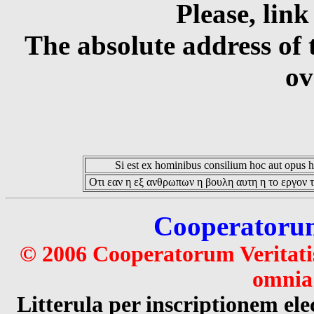
Please, link
The absolute address of 
ov
Si est ex hominibus consilium hoc aut opus hoc
Οτι εαν η εξ ανθρωπων η βουλη αυτη η το εργον τ
Cooperatorum 
© 2006 Cooperatorum Veritatis
omnia 
Litterula per inscriptionem 