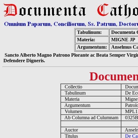
Tabulinum:
Documenta C
Materia:
MIGNE JP
Argumentum:
Anselmus Can
Sancto Alberto Magno Patrono Plorante ac Beata Semper Virgin
Defendere Digneris.
Documen
Collectio
Docume
Tabulinum
De Eccl
Materia
Migne
Argumentum
Patrolo
Volumen
MPL1
Ab Columna ad Culumnam
0325B
Auctor
Anselmu
Titulus
De Cas