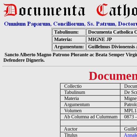
Tabulinum:
Documenta Catholica 
Materia:
MIGNE JP
Argumentum:
Guillelmus Divionensis
Sancto Alberto Magno Patrono Plorante ac Beata Semper Virgin
Defendere Digneris.
Documen
Collectio
Docume
Tabulinum
De Scri
Materia
Migne
Argumentum
Patrolo
Volumen
MPL1
Ab Columna ad Culumnam
0873 -
Auctor
Guillel
Titulus
Annal