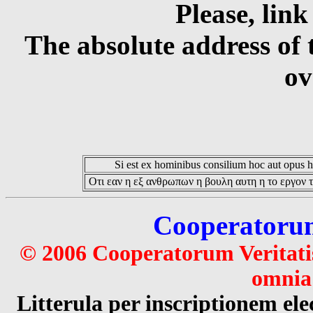
Please, link
The absolute address of 
ov
Si est ex hominibus consilium hoc aut opus hoc
Οτι εαν η εξ ανθρωπων η βουλη αυτη η το εργον τ
Cooperatorum 
© 2006 Cooperatorum Veritatis
omnia 
Litterula per inscriptionem 