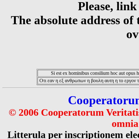
Please, link
The absolute address of 
ov
Si est ex hominibus consilium hoc aut opus hoc
Οτι εαν η εξ ανθρωπων η βουλη αυτη η το εργον τ
Cooperatorum 
© 2006 Cooperatorum Veritatis
omnia 
Litterula per inscriptionem 