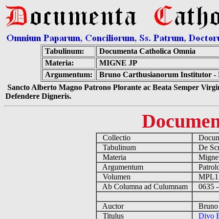
Tabulinum:
Documenta Catholica Omnia
Materia:
MIGNE JP
Argumentum:
Bruno Carthusianorum Institutor -
Sancto Alberto Magno Patrono Plorante ac Beata Semper Virgin
Defendere Digneris.
Documen
Collectio
Docume
Tabulinum
De Scri
Materia
Migne
Argumentum
Patrolo
Volumen
MPL1
Ab Columna ad Culumnam
0635 -
Auctor
Bruno C
Titulus
Divo B