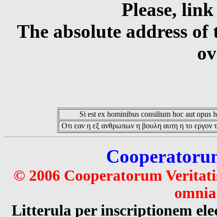
Please, link
The absolute address of 
ov
Si est ex hominibus consilium hoc aut opus hoc
Οτι εαν η εξ ανθρωπων η βουλη αυτη η το εργον τ
Cooperatorum 
© 2006 Cooperatorum Veritatis
omnia 
Litterula per inscriptionem 