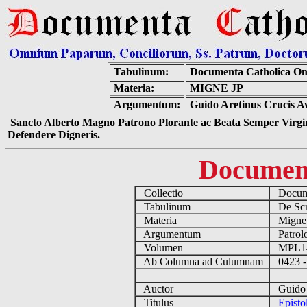
Tabulinum:
Documenta Catholica O
Materia:
MIGNE JP
Argumentum:
Guido Aretinus Crucis Av
Sancto Alberto Magno Patrono Plorante ac Beata Semper Virgin
Defendere Digneris.
Documen
Collectio
Docume
Tabulinum
De Scri
Materia
Migne
Argumentum
Patrolo
Volumen
MPL1
Ab Columna ad Culumnam
0423 -
Auctor
Guido A
Titulus
Episto