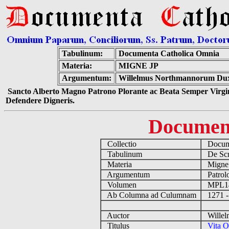
Tabulinum:
Documenta Catholica Omnia
Materia:
MIGNE JP
Argumentum:
Willelmus Northmannorum Dux I
Sancto Alberto Magno Patrono Plorante ac Beata Semper Virgin
Defendere Digneris.
Documen
Collectio
Docume
Tabulinum
De Scri
Materia
Migne
Argumentum
Patrolo
Volumen
MPL1
Ab Columna ad Culumnam
1271 -
Auctor
Willelm
Titulus
Vita O