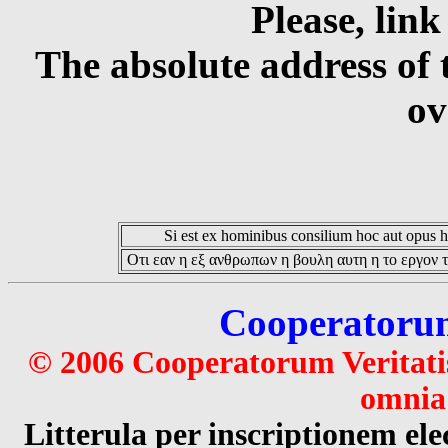
Please, link
The absolute address of 
ov
Si est ex hominibus consilium hoc aut opus hoc
Οτι εαν η εξ ανθρωπων η βουλη αυτη η το εργον τ
Cooperatorum 
© 2006 Cooperatorum Veritatis
omnia 
Litterula per inscriptionem 