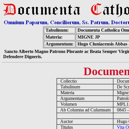
Tabulinum:
Documenta Catholica Om
Materia:
MIGNE JP
Argumentum:
Hugo Cluniacensis Abbas 
Sancto Alberto Magno Patrono Plorante ac Beata Semper Virgin
Defendere Digneris.
Documen
Collectio
Docume
Tabulinum
De Scri
Materia
Migne
Argumentum
Patrolo
Volumen
MPL1
Ab Columna ad Culumnam
0845 -
Auctor
Hugo Cl
Titulus
Vita O