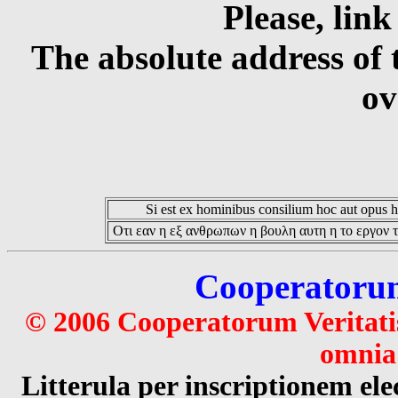
Please, link
The absolute address of 
ov
Si est ex hominibus consilium hoc aut opus hoc
Οτι εαν η εξ ανθρωπων η βουλη αυτη η το εργον τ
Cooperatorum 
© 2006 Cooperatorum Veritatis
omnia 
Litterula per inscriptionem 