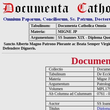
Tabulinum:
Documenta Catholica Omnia
Materia:
MIGNE JP
Argumentum:
SS Ioannes XIX - Diploma Quo 
Sancto Alberto Magno Patrono Plorante ac Beata Semper Virgin
Defendere Digneris.
Documen
Collectio
Documen
Tabulinum
De Eccle
Materia
Migne 
Argumentum
Patrolog
Volumen
MPL17
Ab Columna ad Culumnam
0761 - 
Auctor
SS Ioann
Titulus
Diploma