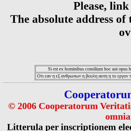
Please, link
The absolute address of 
ov
Si est ex hominibus consilium hoc aut opus hoc
Οτι εαν η εξ ανθρωπων η βουλη αυτη η το εργον τ
Cooperatorum 
© 2006 Cooperatorum Veritatis
omnia 
Litterula per inscriptionem 