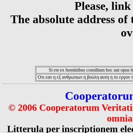
Please, link
The absolute address of 
ov
Si est ex hominibus consilium hoc aut opus hoc
Οτι εαν η εξ ανθρωπων η βουλη αυτη η το εργον τ
Cooperatorum 
© 2006 Cooperatorum Veritatis
omnia 
Litterula per inscriptionem 