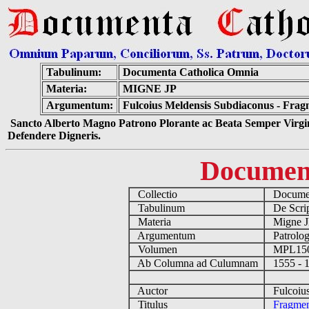
Tabulinum:
Documenta Catholica Omnia
Materia:
MIGNE JP
Argumentum:
Fulcoius Meldensis Subdiaconus - Frag
Sancto Alberto Magno Patrono Plorante ac Beata Semper Virgin
Defendere Digneris.
Documen
Collectio
Documen
Tabulinum
De Script
Materia
Migne 
Argumentum
Patrolog
Volumen
MPL15
Ab Columna ad Culumnam
1555 - 
Auctor
Fulcoius
Titulus
Fragmen