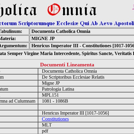
Tabulinum:
Documenta Catholica Omnia
Materia:
MIGNE JP
Argumentum:
Henricus Imperator III - Constitutiones [1017-1056
ta Semper Virgine Maria Intercedente, Spiritus Sancte, Veritati
Documenti Lineamenta
o
Documenta Catholica Omnia
um
De Scriptoribus Ecclesiae Relatis
Migne JP
ntum
Patrologia Latina
n
MPL151
mna ad Culumnam
1081 - 1086B
Henricus Imperator III [1017-1056]
Constitutiones
MLT
pdf