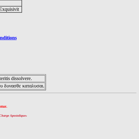
Exquisivit
nditions
eritis dissolvere.
ου δυνασθε καταλυσαι.
tur.
Charge Apostolique
»