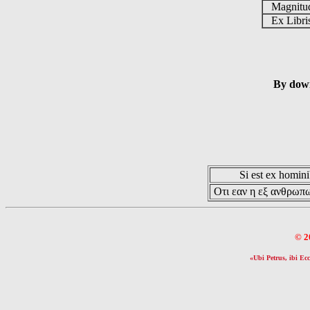
Magnit
Ex Libr
By down
Si est ex hominib
Οτι εαν η εξ ανθρωπω
© 2
«Ubi Petrus, ibi Ecc