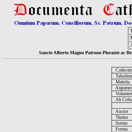
Sancto Alberto Magno Patrono Plorante ac Bea
Collecti
Tabulin
Materia
Argume
Volume
Ab Colu
Auctor
Titulus
Sermo
Forma