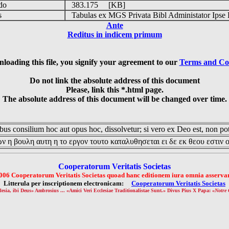
udo
383.175 [KB]
is
Tabulas ex MGS Privata Bibl Administator Ipse 
Ante
Reditus in indicem primum
loading this file, you signify your agreement to our
Terms and Co
Do not link the absolute address of this document
Please, link this *.html page.
The absolute address of this document will be changed over time.
us consilium hoc aut opus hoc, dissolvetur; si vero ex Deo est, non pot
ν η βουλη αυτη η το εργον τουτο καταλυθησεται ει δε εκ θεου εστιν 
Cooperatorum Veritatis Societas
006 Cooperatorum Veritatis Societas quoad hanc editionem iura omnia asservan
Litterula per inscriptionem electronicam:
Cooperatorum Veritatis Societas
lesia, ibi Deus» Ambrosius ... «Amici Veri Ecclesiae Traditionalistae Sunt.» Divus Pius X Papa: «
Notre 