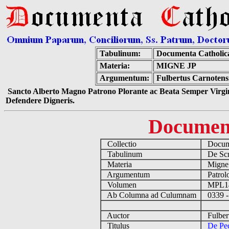
Tabulinum:
Documenta Catholic
Materia:
MIGNE JP
Argumentum:
Fulbertus Carnotensi
Sancto Alberto Magno Patrono Plorante ac Beata Semper Virgin
Defendere Digneris.
Documen
Collectio
Docume
Tabulinum
De Scri
Materia
Migne
Argumentum
Patrolo
Volumen
MPL1
Ab Columna ad Culumnam
0339 -
Auctor
Fulbert
Titulus
De Pec