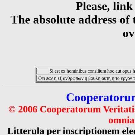
Please, link
The absolute address of 
ov
Si est ex hominibus consilium hoc aut opus hoc
Οτι εαν η εξ ανθρωπων η βουλη αυτη η το εργον τ
Cooperatorum 
© 2006 Cooperatorum Veritatis
omnia 
Litterula per inscriptionem 