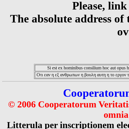
Please, link
The absolute address of 
ov
Si est ex hominibus consilium hoc aut opus hoc
Οτι εαν η εξ ανθρωπων η βουλη αυτη η το εργον τ
Cooperatorum 
© 2006 Cooperatorum Veritatis
omnia 
Litterula per inscriptionem 