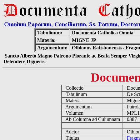
Tabulinum:
Documenta Catholica Omnia
Materia:
MIGNE JP
Argumentum:
Othlonus Ratisbonensis - Fragme
Sancto Alberto Magno Patrono Plorante ac Beata Semper Virgin
Defendere Digneris.
Documen
Collectio
Docume
Tabulinum
De Scri
Materia
Migne
Argumentum
Patrolo
Volumen
MPL1
Ab Columna ad Culumnam
0387 -
Auctor
Othlonu
Titulus
Fragme