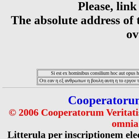
Please, link
The absolute address of 
ov
Si est ex hominibus consilium hoc aut opus hoc
Οτι εαν η εξ ανθρωπων η βουλη αυτη η το εργον τ
Cooperatorum 
© 2006 Cooperatorum Veritatis
omnia 
Litterula per inscriptionem 