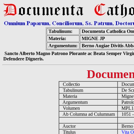
Tabulinum:
Documenta Catholica Om
Materia:
MIGNE JP
Argumentum:
Berno Augiae Divitis Abb
Sancto Alberto Magno Patrono Plorante ac Beata Semper Virgin
Defendere Digneris.
Documen
Collectio
Docume
Tabulinum
De Scri
Materia
Migne
Argumentum
Patrolo
Volumen
MPL1
Ab Columna ad Culumnam
1051 -
Auctor
Berno A
Titulus
Vita O