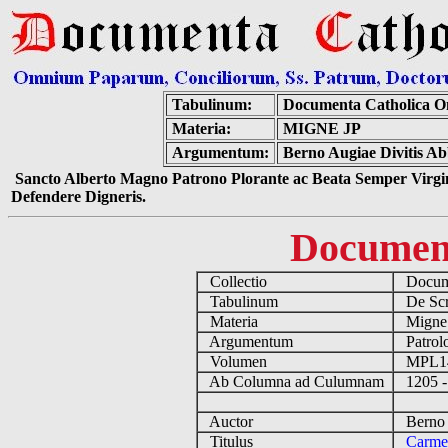
Tabulinum:
Documenta Catholica 
Materia:
MIGNE JP
Argumentum:
Berno Augiae Divitis Ab
Sancto Alberto Magno Patrono Plorante ac Beata Semper Virgin
Defendere Digneris.
Documen
Collectio
Docume
Tabulinum
De Scri
Materia
Migne
Argumentum
Patrolo
Volumen
MPL1
Ab Columna ad Culumnam
1205 -
Auctor
Berno A
Titulus
Carmen