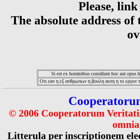
Please, link
The absolute address of 
ov
Si est ex hominibus consilium hoc aut opus hoc
Οτι εαν η εξ ανθρωπων η βουλη αυτη η το εργον τ
Cooperatorum 
© 2006 Cooperatorum Veritatis
omnia 
Litterula per inscriptionem 