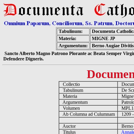
Tabulinum:
Documenta Catholi
Materia:
MIGNE JP
Argumentum:
Berno Augiae Divitis
Sancto Alberto Magno Patrono Plorante ac Beata Semper Virgin
Defendere Digneris.
Documen
Collectio
Docume
Tabulinum
De Scri
Materia
Migne
Argumentum
Patrolo
Volumen
MPL1
Ab Columna ad Culumnam
1209 -
Auctor
Berno A
Titulus
Annale