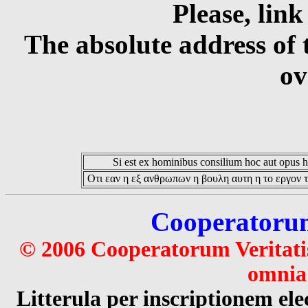
Please, link
The absolute address of 
ov
Si est ex hominibus consilium hoc aut opus hoc
Οτι εαν η εξ ανθρωπων η βουλη αυτη η το εργον τ
Cooperatorum 
© 2006 Cooperatorum Veritatis
omnia 
Litterula per inscriptionem 