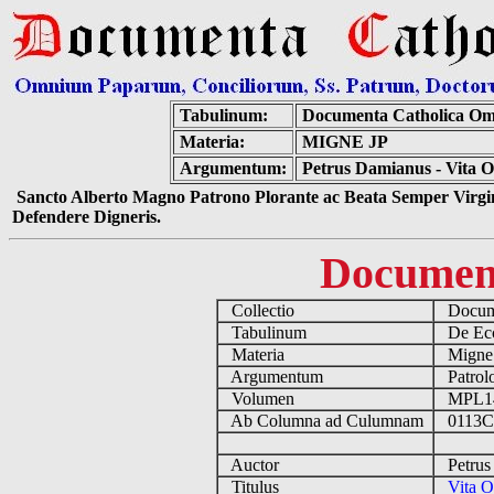
Tabulinum:
Documenta Catholica Om
Materia:
MIGNE JP
Argumentum:
Petrus Damianus - Vita O
Sancto Alberto Magno Patrono Plorante ac Beata Semper Virgin
Defendere Digneris.
Documen
Collectio
Docume
Tabulinum
De Eccl
Materia
Migne
Argumentum
Patrolo
Volumen
MPL1
Ab Columna ad Culumnam
0113C 
Auctor
Petrus 
Titulus
Vita O