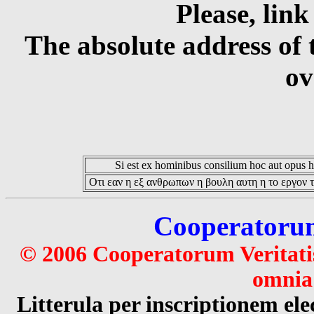
Please, link
The absolute address of 
ov
Si est ex hominibus consilium hoc aut opus hoc
Οτι εαν η εξ ανθρωπων η βουλη αυτη η το εργον τ
Cooperatorum 
© 2006 Cooperatorum Veritatis
omnia 
Litterula per inscriptionem 