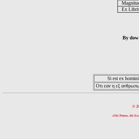
Magnit
Ex Libr
By down
Si est ex hominib
Οτι εαν η εξ ανθρωπω
© 2
«Ubi Petrus, ibi Ecc