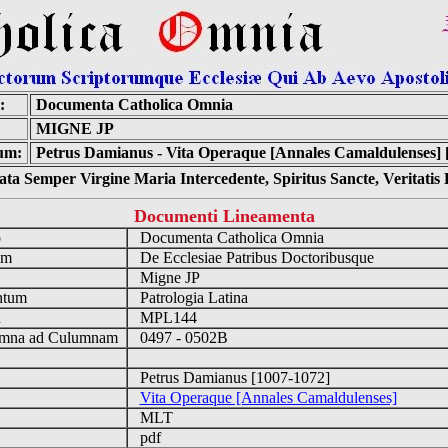
:
Documenta Catholica Omnia
MIGNE JP
um:
Petrus Damianus - Vita Operaque [Annales Camaldulenses] 
ta Semper Virgine Maria Intercedente, Spiritus Sancte, Veritati
Documenti Lineamenta
o
Documenta Catholica Omnia
um
De Ecclesiae Patribus Doctoribusque
Migne JP
ntum
Patrologia Latina
n
MPL144
mna ad Culumnam
0497 - 0502B
Petrus Damianus [1007-1072]
Vita Operaque [Annales Camaldulenses]
MLT
pdf