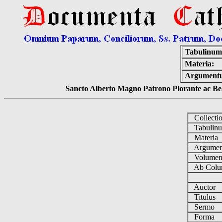
Tabulinum
Materia:
Argument
Sancto Alberto Magno Patrono Plorante ac Bea
Collecti
Tabulin
Materia
Argume
Volume
Ab Colu
Auctor
Titulus
Sermo
Forma