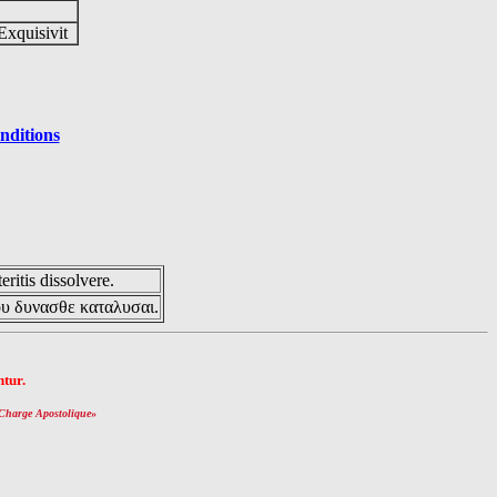
Exquisivit
nditions
eritis dissolvere.
ου δυνασθε καταλυσαι.
tur.
Charge Apostolique
»