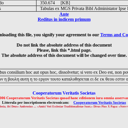
udo
350.674 [KB]
is
Tabulas ex MGS Privata Bibl Administator Ipse 
Ante
Reditus in indicem primum
loading this file, you signify your agreement to our
Terms and Co
Do not link the absolute address of this document
Please, link this *.html page.
The absolute address of this document will be changed over time.
us consilium hoc aut opus hoc, dissolvetur; si vero ex Deo est, non pot
ν η βουλη αυτη η το εργον τουτο καταλυθησεται ει δε εκ θεου εστιν 
Cooperatorum Veritatis Societas
006 Cooperatorum Veritatis Societas quoad hanc editionem iura omnia asservan
Litterula per inscriptionem electronicam:
Cooperatorum Veritatis Societas
lesia, ibi Deus» Ambrosius ... «Amici Veri Ecclesiae Traditionalistae Sunt.» Divus Pius X Papa: «
Notre 