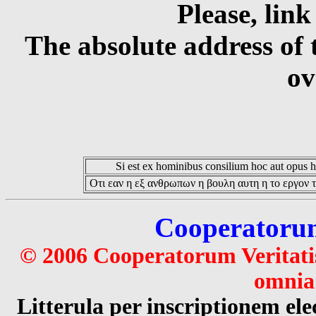
Please, link
The absolute address of 
ov
Si est ex hominibus consilium hoc aut opus hoc
Οτι εαν η εξ ανθρωπων η βουλη αυτη η το εργον τ
Cooperatorum 
© 2006 Cooperatorum Veritatis
omnia 
Litterula per inscriptionem 