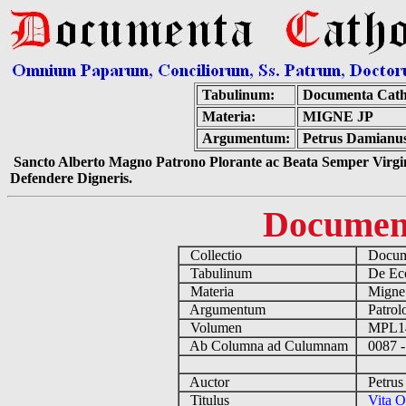
Tabulinum:
Documenta Cath
Materia:
MIGNE JP
Argumentum:
Petrus Damianus
Sancto Alberto Magno Patrono Plorante ac Beata Semper Virgin
Defendere Digneris.
Documen
Collectio
Docume
Tabulinum
De Eccl
Materia
Migne
Argumentum
Patrolo
Volumen
MPL1
Ab Columna ad Culumnam
0087 -
Auctor
Petrus 
Titulus
Vita O