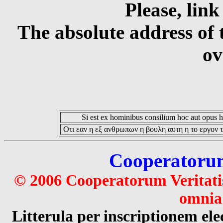
Please, link
The absolute address of 
ov
Si est ex hominibus consilium hoc aut opus hoc
Οτι εαν η εξ ανθρωπων η βουλη αυτη η το εργον τ
Cooperatorum 
© 2006 Cooperatorum Veritatis
omnia 
Litterula per inscriptionem 