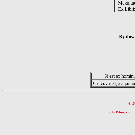
Magnit
Ex Libr
By down
Si est ex hominib
Οτι εαν η εξ ανθρωπω
© 2
«Ubi Petrus, ibi Ecc