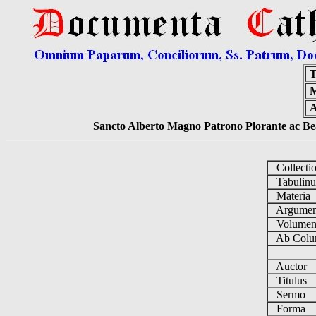
T
M
A
Sancto Alberto Magno Patrono Plorante ac Bea
Collecti
Tabulin
Materia
Argume
Volume
Ab Colu
Auctor
Titulus
Sermo
Forma