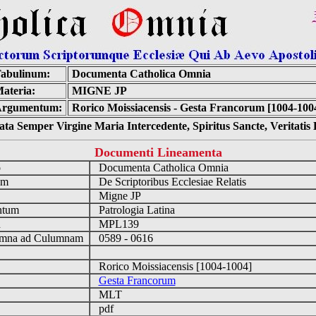
abulinum:
Documenta Catholica Omnia
ateria:
MIGNE JP
rgumentum:
Rorico Moissiacensis - Gesta Francorum [1004-100
ta Semper Virgine Maria Intercedente, Spiritus Sancte, Veritati
Documenti Lineamenta
o
Documenta Catholica Omnia
um
De Scriptoribus Ecclesiae Relatis
Migne JP
ntum
Patrologia Latina
n
MPL139
mna ad Culumnam
0589 - 0616
Rorico Moissiacensis [1004-1004]
Gesta Francorum
MLT
pdf