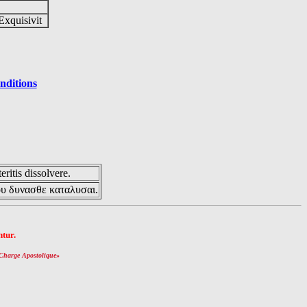
Exquisivit
nditions
eritis dissolvere.
ου δυνασθε καταλυσαι.
tur.
Charge Apostolique
»