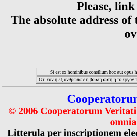
Please, link
The absolute address of 
ov
Si est ex hominibus consilium hoc aut opus hoc
Οτι εαν η εξ ανθρωπων η βουλη αυτη η το εργον τ
Cooperatorum 
© 2006 Cooperatorum Veritatis
omnia 
Litterula per inscriptionem 