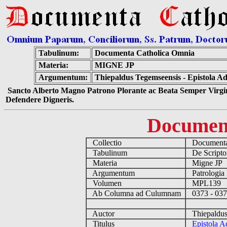
Tabulinum:
Documenta Catholica Omnia
Materia:
MIGNE JP
Argumentum:
Thiepaldus Tegemseensis - Epistola A
Sancto Alberto Magno Patrono Plorante ac Beata Semper Virgin
Defendere Digneris.
Documen
Collectio
Documenta
Tabulinum
De Scriptor
Materia
Migne JP
Argumentum
Patrologia
Volumen
MPL139
Ab Columna ad Culumnam
0373 - 0
Auctor
Thiepaldus
Titulus
Epistola A