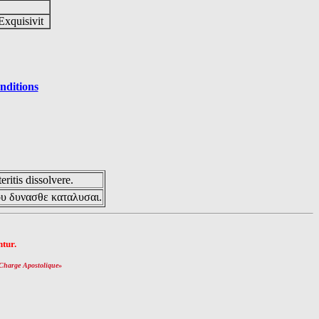
Exquisivit
nditions
eritis dissolvere.
ου δυνασθε καταλυσαι.
tur.
Charge Apostolique
»