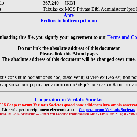
udo
367.240 [KB]
is
Tabulas ex MGS Privata Bibl Administator Ipse 
Ante
Reditus in indicem primum
loading this file, you signify your agreement to our
Terms and Co
Do not link the absolute address of this document
Please, link this *.html page.
The absolute address of this document will be changed over time.
us consilium hoc aut opus hoc, dissolvetur; si vero ex Deo est, non pot
ν η βουλη αυτη η το εργον τουτο καταλυθησεται ει δε εκ θεου εστιν 
Cooperatorum Veritatis Societas
006 Cooperatorum Veritatis Societas quoad hanc editionem iura omnia asservan
Litterula per inscriptionem electronicam:
Cooperatorum Veritatis Societas
lesia, ibi Deus» Ambrosius ... «Amici Veri Ecclesiae Traditionalistae Sunt.» Divus Pius X Papa: «
Notre 