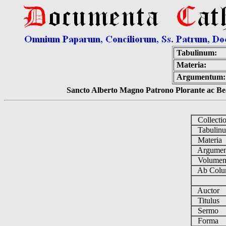
Tabulinum:
Materia:
Argumentum:
Sancto Alberto Magno Patrono Plorante ac Bea
Collecti
Tabulin
Materia
Argume
Volume
Ab Colu
Auctor
Titulus
Sermo
Forma