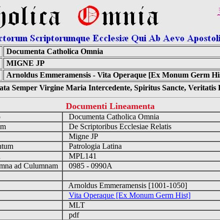
Documenta Catholica Omnia
MIGNE JP
Arnoldus Emmeramensis - Vita Operaque [Ex Monum Germ Hist
ta Semper Virgine Maria Intercedente, Spiritus Sancte, Veritati
Documenti Lineamenta
o
Documenta Catholica Omnia
um
De Scriptoribus Ecclesiae Relatis
Migne JP
ntum
Patrologia Latina
n
MPL141
mna ad Culumnam
0985 - 0990A
Arnoldus Emmeramensis [1001-1050]
Vita Operaque [Ex Monum Germ Hist]
MLT
pdf