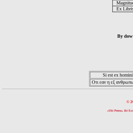
Magnit
Ex Libr
By down
Si est ex hominib
Οτι εαν η εξ ανθρωπω
© 2
«Ubi Petrus, ibi Ecc