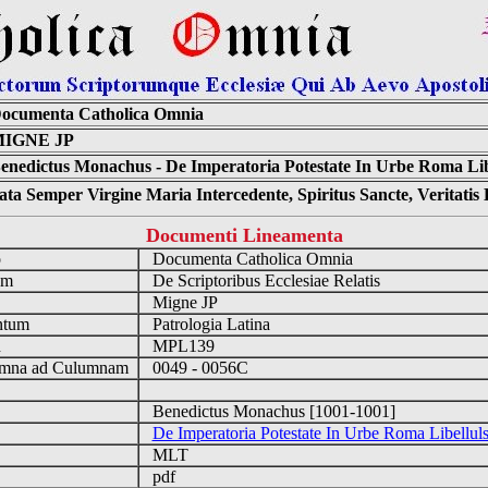
ocumenta Catholica Omnia
IGNE JP
enedictus Monachus - De Imperatoria Potestate In Urbe Roma Libe
ta Semper Virgine Maria Intercedente, Spiritus Sancte, Veritati
Documenti Lineamenta
o
Documenta Catholica Omnia
um
De Scriptoribus Ecclesiae Relatis
Migne JP
ntum
Patrologia Latina
n
MPL139
mna ad Culumnam
0049 - 0056C
Benedictus Monachus [1001-1001]
De Imperatoria Potestate In Urbe Roma Libellul
MLT
pdf