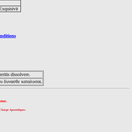
Exquisivit
nditions
eritis dissolvere.
ου δυνασθε καταλυσαι.
tur.
Charge Apostolique
»