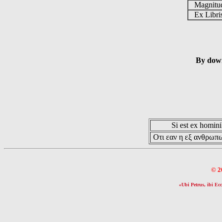
Magnit
Ex Libr
By down
Si est ex hominib
Οτι εαν η εξ ανθρωπω
© 2
«Ubi Petrus, ibi Ecc