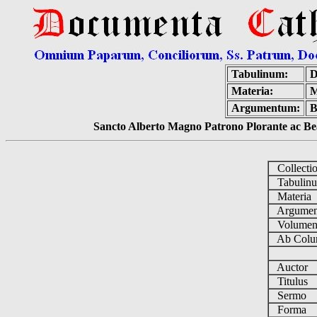
Tabulinum:
D
Materia:
M
Argumentum:
B
Sancto Alberto Magno Patrono Plorante ac Bea
Collecti
Tabulin
Materia
Argume
Volume
Ab Colu
Auctor
Titulus
Sermo
Forma