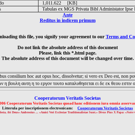
udo
1,011.622 [KB]
is
Tabulas ex MGS Privata Bibl Administator Ipse 
Ante
Reditus in indicem primum
loading this file, you signify your agreement to our
Terms and Co
Do not link the absolute address of this document
Please, link this *.html page.
The absolute address of this document will be changed over time.
us consilium hoc aut opus hoc, dissolvetur; si vero ex Deo est, non pot
ν η βουλη αυτη η το εργον τουτο καταλυθησεται ει δε εκ θεου εστιν 
Cooperatorum Veritatis Societas
006 Cooperatorum Veritatis Societas quoad hanc editionem iura omnia asservan
Litterula per inscriptionem electronicam:
Cooperatorum Veritatis Societas
lesia, ibi Deus» Ambrosius ... «Amici Veri Ecclesiae Traditionalistae Sunt.» Divus Pius X Papa: «
Notre 