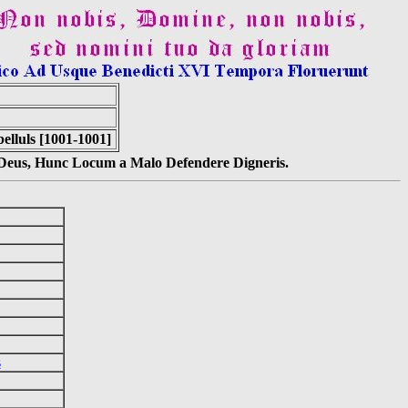
lluls [1001-1001]
s Deus, Hunc Locum a Malo Defendere Digneris.
s