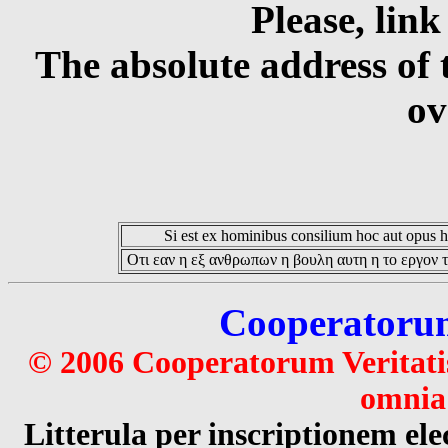
Please, link
The absolute address of 
ov
Si est ex hominibus consilium hoc aut opus hoc
Οτι εαν η εξ ανθρωπων η βουλη αυτη η το εργον τ
Cooperatorum 
© 2006 Cooperatorum Veritatis
omnia 
Litterula per inscriptionem 