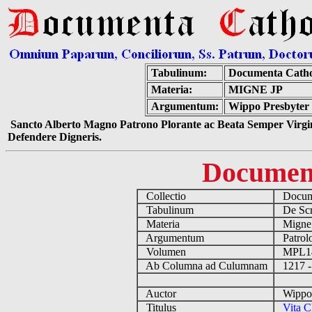
Tabulinum:
Documenta Catho
Materia:
MIGNE JP
Argumentum:
Wippo Presbyter -
Sancto Alberto Magno Patrono Plorante ac Beata Semper Virgin
Defendere Digneris.
Documen
Collectio
Docume
Tabulinum
De Scri
Materia
Migne
Argumentum
Patrolo
Volumen
MPL1
Ab Columna ad Culumnam
1217 -
Auctor
Wippo P
Titulus
Vita C