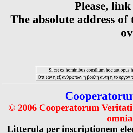
Please, link
The absolute address of 
ov
Si est ex hominibus consilium hoc aut opus hoc
Οτι εαν η εξ ανθρωπων η βουλη αυτη η το εργον τ
Cooperatorum 
© 2006 Cooperatorum Veritatis
omnia 
Litterula per inscriptionem 