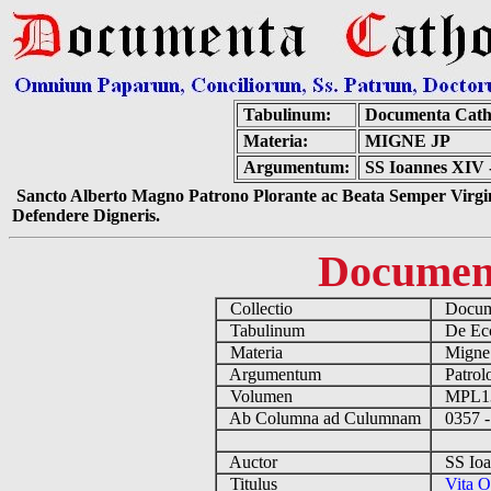
Tabulinum:
Documenta Cath
Materia:
MIGNE JP
Argumentum:
SS Ioannes XIV -
Sancto Alberto Magno Patrono Plorante ac Beata Semper Virgin
Defendere Digneris.
Documen
Collectio
Docume
Tabulinum
De Eccl
Materia
Migne
Argumentum
Patrolo
Volumen
MPL1
Ab Columna ad Culumnam
0357 -
Auctor
SS Ioa
Titulus
Vita O