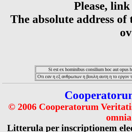
Please, link
The absolute address of 
ov
Si est ex hominibus consilium hoc aut opus hoc
Οτι εαν η εξ ανθρωπων η βουλη αυτη η το εργον τ
Cooperatorum 
© 2006 Cooperatorum Veritatis
omnia 
Litterula per inscriptionem 