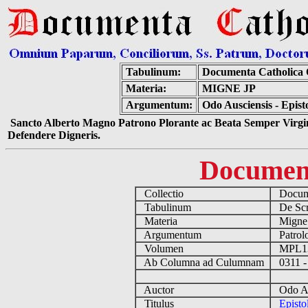
Tabulinum:
Documenta Catholica
Materia:
MIGNE JP
Argumentum:
Odo Ausciensis - Epis
Sancto Alberto Magno Patrono Plorante ac Beata Semper Virgin
Defendere Digneris.
Documen
Collectio
Docume
Tabulinum
De Scri
Materia
Migne
Argumentum
Patrolo
Volumen
MPL1
Ab Columna ad Culumnam
0311 -
Auctor
Odo Aus
Titulus
Epist