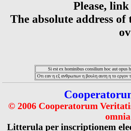
Please, link
The absolute address of 
ov
Si est ex hominibus consilium hoc aut opus hoc
Οτι εαν η εξ ανθρωπων η βουλη αυτη η το εργον τ
Cooperatorum 
© 2006 Cooperatorum Veritatis
omnia 
Litterula per inscriptionem 