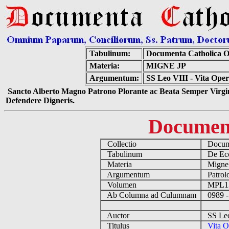
Tabulinum:
Documenta Catholica 
Materia:
MIGNE JP
Argumentum:
SS Leo VIII - Vita Ope
Sancto Alberto Magno Patrono Plorante ac Beata Semper Virgin
Defendere Digneris.
Documen
Collectio
Docume
Tabulinum
De Eccl
Materia
Migne
Argumentum
Patrolo
Volumen
MPL1
Ab Columna ad Culumnam
0989 -
Auctor
SS Leo
Titulus
Vita O