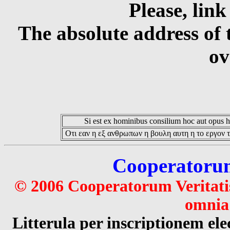
Please, link
The absolute address of 
ov
Si est ex hominibus consilium hoc aut opus hoc
Οτι εαν η εξ ανθρωπων η βουλη αυτη η το εργον τ
Cooperatorum 
© 2006 Cooperatorum Veritatis
omnia 
Litterula per inscriptionem 