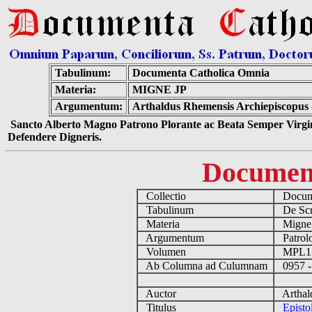
Tabulinum:
Documenta Catholica Omnia
Materia:
MIGNE JP
Argumentum:
Arthaldus Rhemensis Archiepiscopus
Sancto Alberto Magno Patrono Plorante ac Beata Semper Virgin
Defendere Digneris.
Documen
Collectio
Docume
Tabulinum
De Scri
Materia
Migne
Argumentum
Patrolo
Volumen
MPL1
Ab Columna ad Culumnam
0957 -
Auctor
Arthald
Titulus
Epist