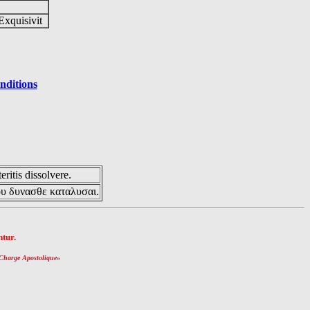
Exquisivit
nditions
eritis dissolvere.
ου δυνασθε καταλυσαι.
tur.
Charge Apostolique
»