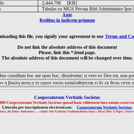
udo
2,444.796 [KB]
is
Tabulas ex MGS Privata Bibl Administator Ipse 
Ante
Reditus in indicem primum
loading this file, you signify your agreement to our
Terms and Co
Do not link the absolute address of this document
Please, link this *.html page.
The absolute address of this document will be changed over time.
us consilium hoc aut opus hoc, dissolvetur; si vero ex Deo est, non pot
ν η βουλη αυτη η το εργον τουτο καταλυθησεται ει δε εκ θεου εστιν 
Cooperatorum Veritatis Societas
006 Cooperatorum Veritatis Societas quoad hanc editionem iura omnia asservan
Litterula per inscriptionem electronicam:
Cooperatorum Veritatis Societas
lesia, ibi Deus» Ambrosius ... «Amici Veri Ecclesiae Traditionalistae Sunt.» Divus Pius X Papa: «
Notre 