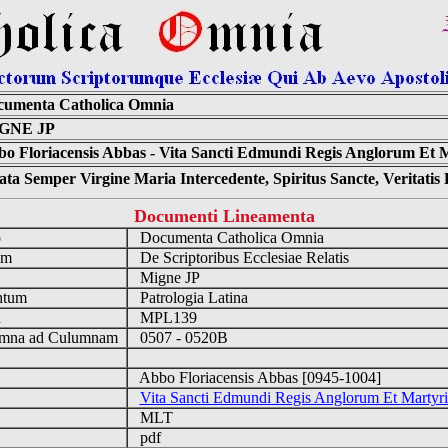
cumenta Catholica Omnia
GNE JP
o Floriacensis Abbas - Vita Sancti Edmundi Regis Anglorum Et M
ta Semper Virgine Maria Intercedente, Spiritus Sancte, Veritati
Documenti Lineamenta
o
Documenta Catholica Omnia
um
De Scriptoribus Ecclesiae Relatis
Migne JP
ntum
Patrologia Latina
n
MPL139
mna ad Culumnam
0507 - 0520B
Abbo Floriacensis Abbas [0945-1004]
Vita Sancti Edmundi Regis Anglorum Et Martyri
MLT
pdf