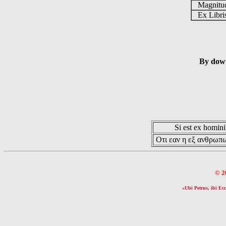
Magnit
Ex Libr
By down
Si est ex hominib
Οτι εαν η εξ ανθρωπω
© 2
«Ubi Petrus, ibi Ecc