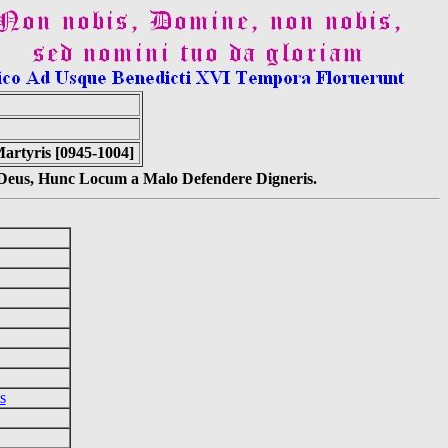
artyris [0945-1004]
s Deus, Hunc Locum a Malo Defendere Digneris.
s