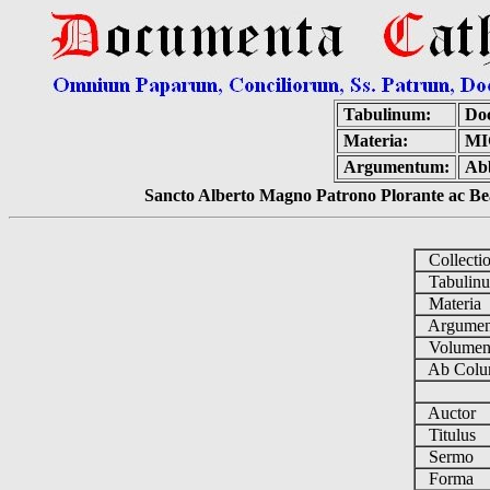
Tabulinum:
Do
Materia:
MI
Argumentum:
Abb
Sancto Alberto Magno Patrono Plorante ac Bea
Collecti
Tabulin
Materia
Argume
Volume
Ab Colu
Auctor
Titulus
Sermo
Forma