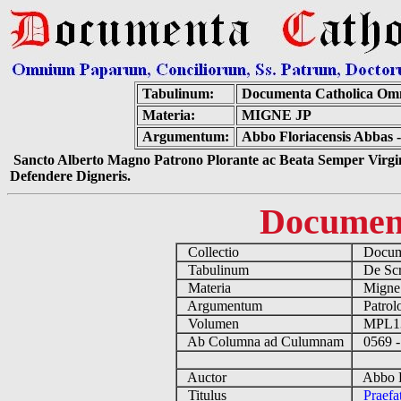
Tabulinum:
Documenta Catholica Om
Materia:
MIGNE JP
Argumentum:
Abbo Floriacensis Abbas -
Sancto Alberto Magno Patrono Plorante ac Beata Semper Virgin
Defendere Digneris.
Documen
Collectio
Docume
Tabulinum
De Scri
Materia
Migne
Argumentum
Patrolo
Volumen
MPL1
Ab Columna ad Culumnam
0569 -
Auctor
Abbo Fl
Titulus
Praefa