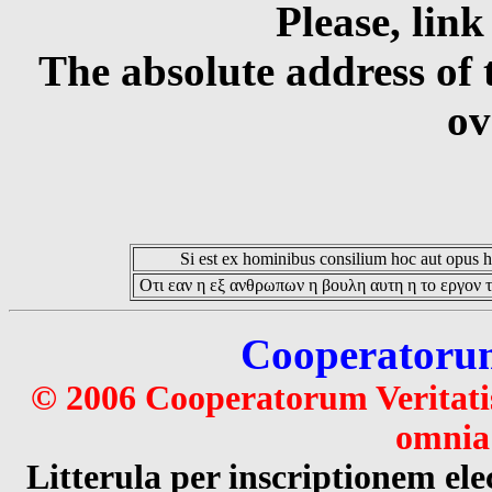
Please, link
The absolute address of 
ov
Si est ex hominibus consilium hoc aut opus hoc
Οτι εαν η εξ ανθρωπων η βουλη αυτη η το εργον τ
Cooperatorum 
© 2006 Cooperatorum Veritatis
omnia 
Litterula per inscriptionem 