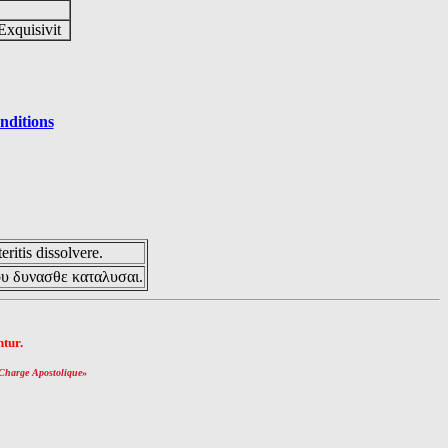
Exquisivit
nditions
eritis dissolvere.
ου δυνασθε καταλυσαι.
tur.
Charge Apostolique
»