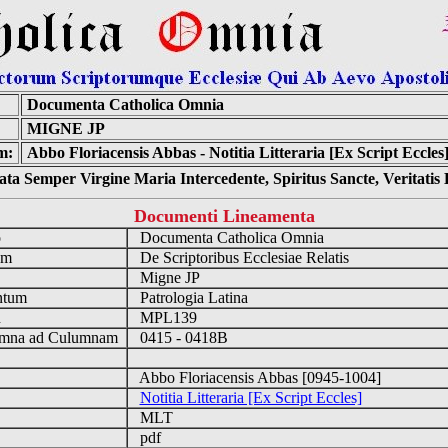
Documenta Catholica Omnia
MIGNE JP
m:
Abbo Floriacensis Abbas - Notitia Litteraria [Ex Script Eccles
ta Semper Virgine Maria Intercedente, Spiritus Sancte, Veritati
Documenti Lineamenta
o
Documenta Catholica Omnia
um
De Scriptoribus Ecclesiae Relatis
Migne JP
ntum
Patrologia Latina
n
MPL139
mna ad Culumnam
0415 - 0418B
Abbo Floriacensis Abbas [0945-1004]
Notitia Litteraria [Ex Script Eccles]
MLT
pdf