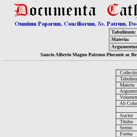
Tabulinum:
Materia:
Argumentu
Sancto Alberto Magno Patrono Plorante ac Bea
Collecti
Tabulin
Materia
Argume
Volume
Ab Colu
Auctor
Titulus
Sermo
Forma