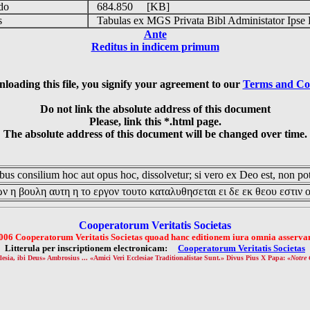
udo
684.850 [KB]
is
Tabulas ex MGS Privata Bibl Administator Ipse 
Ante
Reditus in indicem primum
loading this file, you signify your agreement to our
Terms and Co
Do not link the absolute address of this document
Please, link this *.html page.
The absolute address of this document will be changed over time.
us consilium hoc aut opus hoc, dissolvetur; si vero ex Deo est, non pot
ν η βουλη αυτη η το εργον τουτο καταλυθησεται ει δε εκ θεου εστιν 
Cooperatorum Veritatis Societas
006 Cooperatorum Veritatis Societas quoad hanc editionem iura omnia asservan
Litterula per inscriptionem electronicam:
Cooperatorum Veritatis Societas
lesia, ibi Deus» Ambrosius ... «Amici Veri Ecclesiae Traditionalistae Sunt.» Divus Pius X Papa: «
Notre 