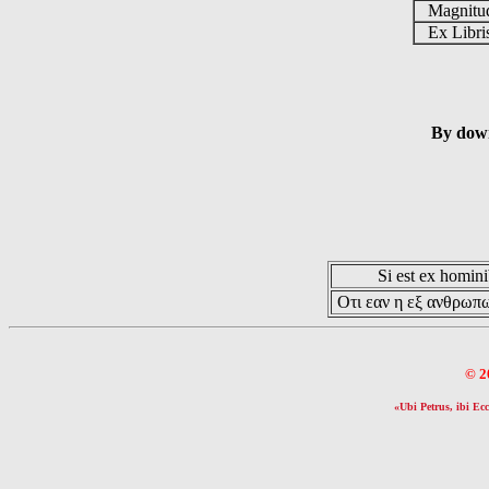
Magnit
Ex Libr
By down
Si est ex hominib
Οτι εαν η εξ ανθρωπω
© 2
«Ubi Petrus, ibi Ecc