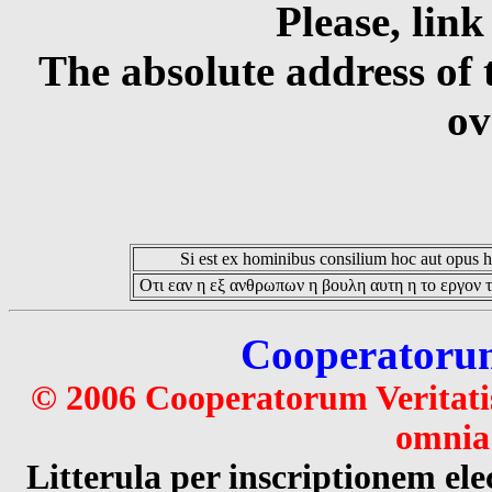
Please, link
The absolute address of 
ov
Si est ex hominibus consilium hoc aut opus hoc
Οτι εαν η εξ ανθρωπων η βουλη αυτη η το εργον τ
Cooperatorum 
© 2006 Cooperatorum Veritatis
omnia 
Litterula per inscriptionem 