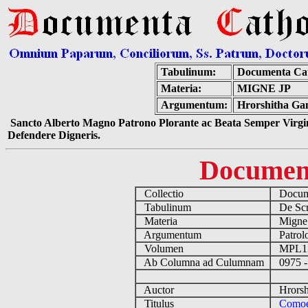
Tabulinum:
Documenta Cat
Materia:
MIGNE JP
Argumentum:
Hrorshitha Gan
Sancto Alberto Magno Patrono Plorante ac Beata Semper Virgin
Defendere Digneris.
Documen
Collectio
Docume
Tabulinum
De Scri
Materia
Migne
Argumentum
Patrolo
Volumen
MPL1
Ab Columna ad Culumnam
0975 -
Auctor
Hrorshi
Titulus
Comoe