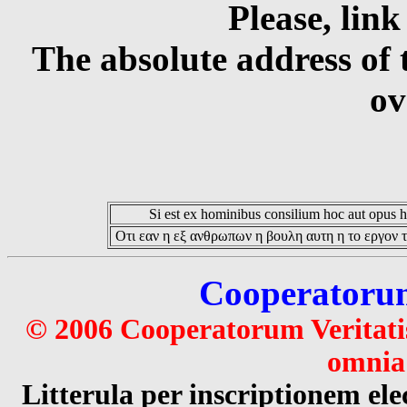
Please, link
The absolute address of 
ov
Si est ex hominibus consilium hoc aut opus hoc
Οτι εαν η εξ ανθρωπων η βουλη αυτη η το εργον τ
Cooperatorum 
© 2006 Cooperatorum Veritatis
omnia 
Litterula per inscriptionem 