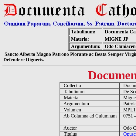
Tabulinum:
Documenta Cat
Materia:
MIGNE JP
Argumentum:
Odo Cluniacens
Sancto Alberto Magno Patrono Plorante ac Beata Semper Virgin
Defendere Digneris.
Documen
Collectio
Docume
Tabulinum
De Scri
Materia
Migne
Argumentum
Patrolo
Volumen
MPL1
Ab Columna ad Culumnam
0751 -
Auctor
Odo Clu
Titulus
Opusc