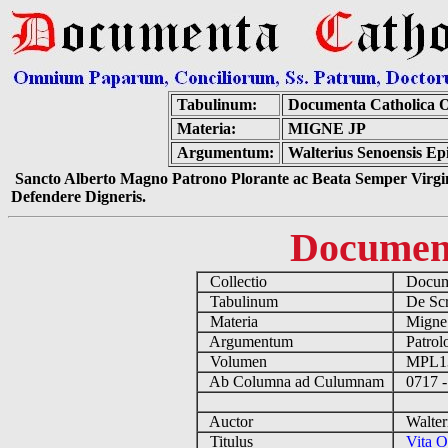
Tabulinum:
Documenta Catholica 
Materia:
MIGNE JP
Argumentum:
Walterius Senoensis Ep
Sancto Alberto Magno Patrono Plorante ac Beata Semper Virgin
Defendere Digneris.
Documen
Collectio
Docume
Tabulinum
De Scri
Materia
Migne
Argumentum
Patrolo
Volumen
MPL1
Ab Columna ad Culumnam
0717 -
Auctor
Walteri
Titulus
Vita O