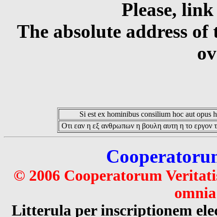
Please, link
The absolute address of 
ov
Si est ex hominibus consilium hoc aut opus hoc
Οτι εαν η εξ ανθρωπων η βουλη αυτη η το εργον τ
Cooperatorum 
© 2006 Cooperatorum Veritatis
omnia 
Litterula per inscriptionem 