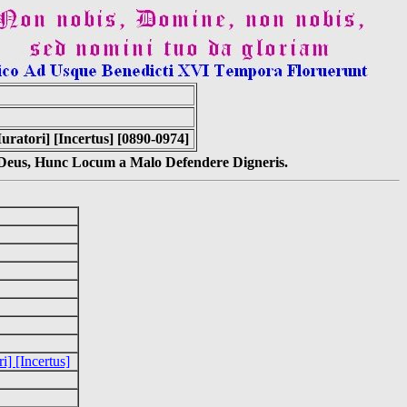
ratori] [Incertus] [0890-0974]
s Deus, Hunc Locum a Malo Defendere Digneris.
] [Incertus]