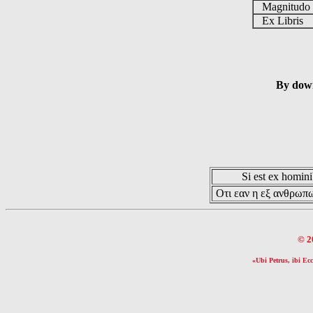
Magnitud
Ex Libris
By down
Si est ex hominib
Οτι εαν η εξ ανθρωπω
© 2
«Ubi Petrus, ibi Ecc