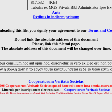
o
817.532 [KB]
Tabulas ex MGS Privata Bibl Administator Ipse Ex
Ante
Reditus in indicem primum
loading this file, you signify your agreement to our
Terms and Co
Do not link the absolute address of this document
Please, link this *.html page.
The absolute address of this document will be changed over time.
us consilium hoc aut opus hoc, dissolvetur; si vero ex Deo est, non pot
ν η βουλη αυτη η το εργον τουτο καταλυθησεται ει δε εκ θεου εστιν 
Cooperatorum Veritatis Societas
006 Cooperatorum Veritatis Societas quoad hanc editionem iura omnia asservan
Litterula per inscriptionem electronicam:
Cooperatorum Veritatis Societas
lesia, ibi Deus» Ambrosius ... «Amici Veri Ecclesiae Traditionalistae Sunt.» Divus Pius X Papa: «
Notre 