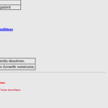
quisivit
nditions
eritis dissolvere.
ου δυνασθε καταλυσαι.
tur.
Charge Apostolique
»