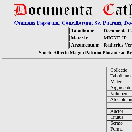
Tabulinum:
Documenta Ca
Materia:
MIGNE JP
Argumentum:
Ratherius Ver
Sancto Alberto Magno Patrono Plorante ac Bea
Collectio
Tabulinu
Materia
Argument
Volumen
Ab Column
Auctor
Titulus
Sermo
Forma