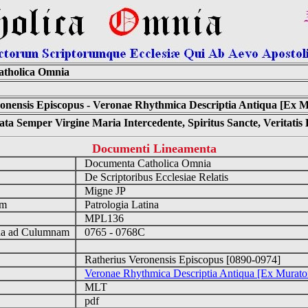
tholica Omnia
onensis Episcopus - Veronae Rhythmica Descriptia Antiqua [Ex Mu
ta Semper Virgine Maria Intercedente, Spiritus Sancte, Veritati
Documenti Lineamenta
Documenta Catholica Omnia
m
De Scriptoribus Ecclesiae Relatis
Migne JP
um
Patrologia Latina
MPL136
a ad Culumnam
0765 - 0768C
Ratherius Veronensis Episcopus [0890-0974]
Veronae Rhythmica Descriptia Antiqua [Ex Muratori
MLT
pdf