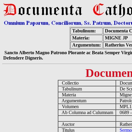
Tabulinum:
Documenta C
Materia:
MIGNE JP
Argumentum:
Ratherius Ve
Sancto Alberto Magno Patrono Plorante ac Beata Semper Virgin
Defendere Digneris.
Documen
Collectio
Docume
Tabulinum
De Scri
Materia
Migne
Argumentum
Patrolo
Volumen
MPL1
Ab Columna ad Culumnam
0689 -
Auctor
Ratheri
Titulus
Sermo