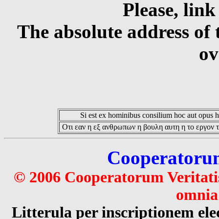
Please, link
The absolute address of 
ov
Si est ex hominibus consilium hoc aut opus hoc
Οτι εαν η εξ ανθρωπων η βουλη αυτη η το εργον τ
Cooperatorum 
© 2006 Cooperatorum Veritatis
omnia 
Litterula per inscriptionem 